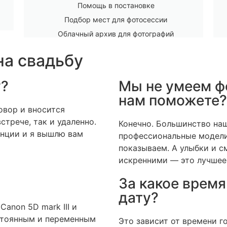
Помощь в постановке
Подбор мест для фотосессии
Облачный архив для фотографий
на свадьбу
у?
Мы не умеем ф
нам поможете?
овор и вносится
стрече, так и удаленно.
Конечно. Большинство на
нции и я вышлю вам
профессиональные модели
показываем. А улыбки и с
искренними — это лучшее 
За какое время
дату?
anon 5D mark III и
стоянным и переменным
Это зависит от времени го