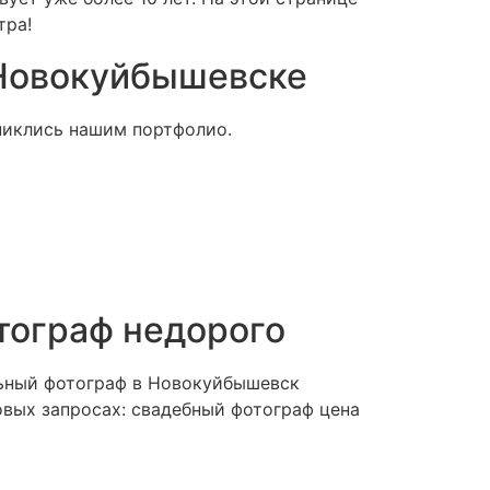
тра!
 Новокуйбышевске
никлись нашим портфолио.
тограф недорого
льный фотограф в Новокуйбышевск
овых запросах: свадебный фотограф цена