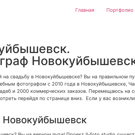
Главная
Портфолио
уйбышевск.
граф Новокуйбышевс
й
на свадьбу в Новокуйбышевске? Вы на правильном пу
ебным фотографом с 2010 года в Новокуйбышевске, Чап
вадеб и 2000 коммерческих заказов. Перемещаюсь на с
реть перейдя по странице вниз. Если у вас возникли
у Новокуйбышевск
вск? Вы на верном пути! Проект ll-foto studio сущест