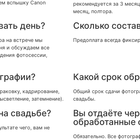
уем вспышку Canon
рекомендуется за 3 месяц
месяц, полтора.
вать день?
Сколько соста
ра на встрече мы
Предоплата всегда фиксир
ня и обсуждаем все
дения фотосессии,
ографии?
Какой срок об
раковку, кадрирование,
Общий срок сдачи фотогр
ысветление, затемнение).
свадьбы.
на свадьбе?
Вы отдаёте чер
обработанные 
льтате чего, вам не
Обязательно. Все фотогра