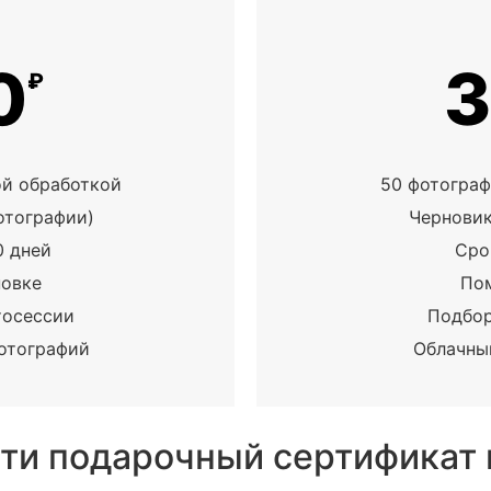
0
₽
ой обработкой
50 фотограф
отографии)
Черновик
0 дней
Сро
новке
По
тосессии
Подбор
отографий
Облачны
ти подарочный сертификат 