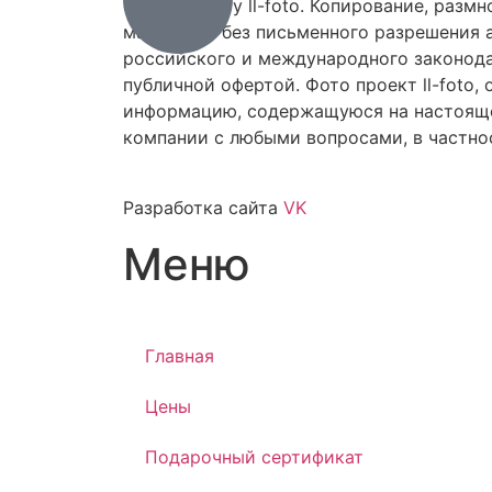
фото проекту ll-foto. Копирование, разм
материала без письменного разрешения а
российского и международного законодат
публичной офертой. Фото проект ll-foto
информацию, содержащуюся на настояще
компании с любыми вопросами, в частнос
Разработка сайта
VK
Меню
Главная
Цены
Подарочный сертификат