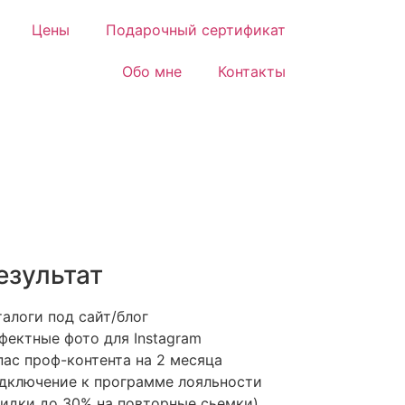
Цены
Подарочный сертификат
Обо мне
Контакты
езультат
талоги под сайт/блог
фектные фото для Instagram
пас проф-контента на 2 месяца
дключение к программе лояльности
кидки до 30% на повторные сьемки)